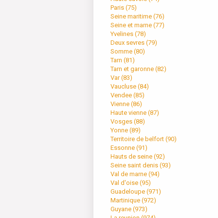
Paris (
75
)
Seine maritime (
76
)
Seine et marne (
77
)
Yvelines (
78
)
Deux sevres (
79
)
Somme (
80
)
Tarn (
81
)
Tarn et garonne (
82
)
Var (
83
)
Vaucluse (
84
)
Vendee (
85
)
Vienne (
86
)
Haute vienne (
87
)
Vosges (
88
)
Yonne (
89
)
Territoire de belfort (
90
)
Essonne (
91
)
Hauts de seine (
92
)
Seine saint denis (
93
)
Val de marne (
94
)
Val d'oise (
95
)
Guadeloupe (
971
)
Martinique (
972
)
Guyane (
973
)
La reunion (
974
)