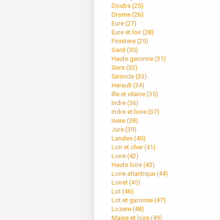
Doubs (
25
)
Drome (
26
)
Eure (
27
)
Eure et loir (
28
)
Finistere (
29
)
Gard (
30
)
Haute garonne (
31
)
Gers (
32
)
Gironde (
33
)
Herault (
34
)
Ille et vilaine (
35
)
Indre (
36
)
Indre et loire (
37
)
Isere (
38
)
Jura (
39
)
Landes (
40
)
Loir et cher (
41
)
Loire (
42
)
Haute loire (
43
)
Loire atlantique (
44
)
Loiret (
45
)
Lot (
46
)
Lot et garonne (
47
)
Lozere (
48
)
Maine et loire (
49
)