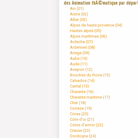
des Animation thÃ©matique par dépar
Ain (
01
)
Aisne (
02
)
Allier (
03
)
Alpes de haute provence (
04
)
Hautes alpes (
05
)
Alpes maritimes (
06
)
Ardeche (
07
)
Ardennes (
08
)
Ariege (
09
)
Aube (
10
)
Aude (
11
)
Aveyron (
12
)
Bouches du rhone (
13
)
Calvados (
14
)
Cantal (
15
)
Charente (
16
)
Charente maritime (
17
)
Cher (
18
)
Correze (
19
)
Corse (
20
)
Cote d'or (
21
)
Cotes d'armor (
22
)
Creuse (
23
)
Dordogne (
24
)