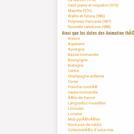
Saint pierre et miquelon (
975
)
Mayotte (
976
)
Wallis-et-futuna (
986
)
Polynesie francaise (
987
)
Nouvelle caledonie (
988
)
Ainsi que les dates des Animation thÃ
Alsace
Aquitaine
Auvergne
Basse-normandie
Bourgogne
Bretagne
Centre
Champagne-ardenne
Corse
Franche-comtÃ©
Haute-normandie
Ã®le-de-france
Languedoc-roussillon
Limousin
Lorraine
Midi-pyrÃ©nÃ©es
Nord-pas-de-calais
CollectivitÃ©s d'outre-mer