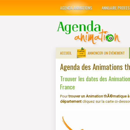
AGENDA ANIMATIONS
ANNUAIRE PROFES
ACCUEIL
ANNONCER UN ÉVÉNEMENT
Agenda des Animations 
Trouver les dates des Animati
France
Pour
trouver un Animation thÃ©matique à v
département
cliquez sur la carte ci-desso