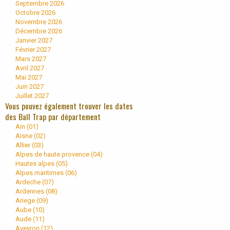
Septembre 2026
Octobre 2026
Novembre 2026
Décembre 2026
Janvier 2027
Février 2027
Mars 2027
Avril 2027
Mai 2027
Juin 2027
Juillet 2027
Vous pouvez également trouver les dates
des Ball Trap par département
Ain (
01
)
Aisne (
02
)
Allier (
03
)
Alpes de haute provence (
04
)
Hautes alpes (
05
)
Alpes maritimes (
06
)
Ardeche (
07
)
Ardennes (
08
)
Ariege (
09
)
Aube (
10
)
Aude (
11
)
Aveyron (
12
)