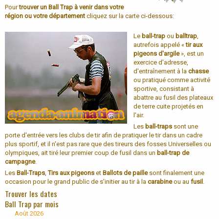
Pour
trouver un Ball Trap à venir dans votre
région ou votre département
cliquez sur la carte ci-dessous:
Le
ball-trap
ou
balltrap
,
autrefois appelé «
tir aux
pigeons d'argile
», est un
exercice d'adresse,
d'entraînement à la
chasse
ou pratiqué comme activité
sportive, consistant à
abattre au fusil des plateaux
de terre cuite projetés en
l'air.
Les
ball-traps
sont une
porte d'entrée vers les clubs de tir afin de pratiquer le tir dans un cadre
plus sportif, et il n'est pas rare que des tireurs des fosses Universelles ou
olympiques, ait tiré leur premier coup de fusil dans un
ball-trap de
campagne
.
Les
Ball-Traps
,
Tirs aux pigeons
et
Ballots de paille
sont finalement une
occasion pour le grand public de s'initier au tir à la
carabine
ou au
fusil
.
Trouver les dates
Ball Trap par mois
Août 2026