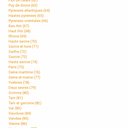
Pas de calais (
62
)
Puy de dome (
63
)
Pyrenees atlantiques (
64
)
Hautes pyrenees (
65
)
Pyrenees orientales (
66
)
Bas rhin (
67
)
Haut rhin (
68
)
Rhone (
69
)
Haute saone (
70
)
Saone et loire (
71
)
Sarthe (
72
)
Savoie (
73
)
Haute savoie (
74
)
Paris (
75
)
Seine maritime (
76
)
Seine et marne (
77
)
Yvelines (
78
)
Deux sevres (
79
)
Somme (
80
)
Tarn (
81
)
Tarn et garonne (
82
)
Var (
83
)
Vaucluse (
84
)
Vendee (
85
)
Vienne (
86
)