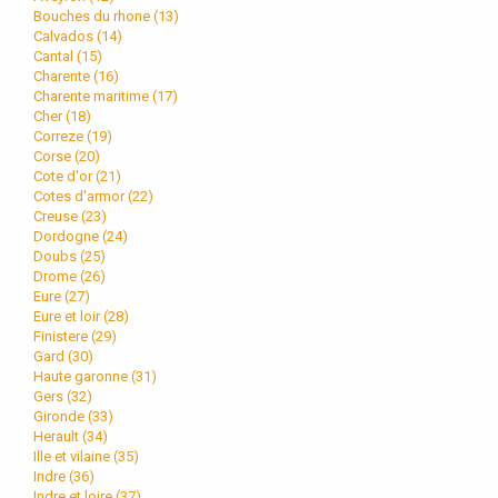
Bouches du rhone (
13
)
Calvados (
14
)
Cantal (
15
)
Charente (
16
)
Charente maritime (
17
)
Cher (
18
)
Correze (
19
)
Corse (
20
)
Cote d'or (
21
)
Cotes d'armor (
22
)
Creuse (
23
)
Dordogne (
24
)
Doubs (
25
)
Drome (
26
)
Eure (
27
)
Eure et loir (
28
)
Finistere (
29
)
Gard (
30
)
Haute garonne (
31
)
Gers (
32
)
Gironde (
33
)
Herault (
34
)
Ille et vilaine (
35
)
Indre (
36
)
Indre et loire (
37
)