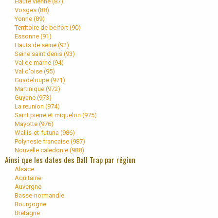
Haute vienne (
87
)
Vosges (
88
)
Yonne (
89
)
Territoire de belfort (
90
)
Essonne (
91
)
Hauts de seine (
92
)
Seine saint denis (
93
)
Val de marne (
94
)
Val d'oise (
95
)
Guadeloupe (
971
)
Martinique (
972
)
Guyane (
973
)
La reunion (
974
)
Saint pierre et miquelon (
975
)
Mayotte (
976
)
Wallis-et-futuna (
986
)
Polynesie francaise (
987
)
Nouvelle caledonie (
988
)
Ainsi que les dates des Ball Trap par région
Alsace
Aquitaine
Auvergne
Basse-normandie
Bourgogne
Bretagne