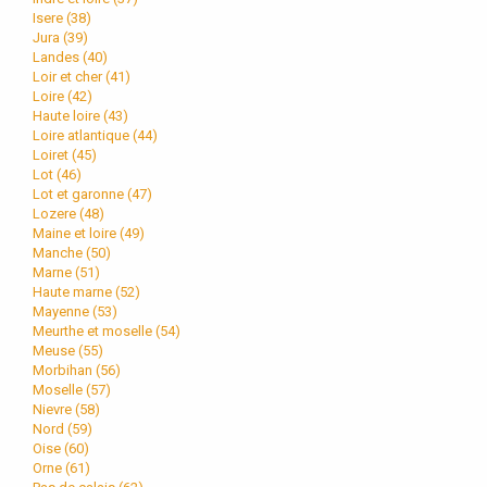
Isere (
38
)
Jura (
39
)
Landes (
40
)
Loir et cher (
41
)
Loire (
42
)
Haute loire (
43
)
Loire atlantique (
44
)
Loiret (
45
)
Lot (
46
)
Lot et garonne (
47
)
Lozere (
48
)
Maine et loire (
49
)
Manche (
50
)
Marne (
51
)
Haute marne (
52
)
Mayenne (
53
)
Meurthe et moselle (
54
)
Meuse (
55
)
Morbihan (
56
)
Moselle (
57
)
Nievre (
58
)
Nord (
59
)
Oise (
60
)
Orne (
61
)