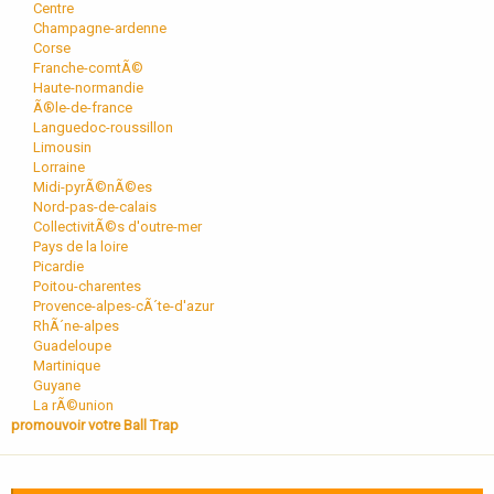
Centre
Champagne-ardenne
Corse
Franche-comtÃ©
Haute-normandie
Ã®le-de-france
Languedoc-roussillon
Limousin
Lorraine
Midi-pyrÃ©nÃ©es
Nord-pas-de-calais
CollectivitÃ©s d'outre-mer
Pays de la loire
Picardie
Poitou-charentes
Provence-alpes-cÃ´te-d'azur
RhÃ´ne-alpes
Guadeloupe
Martinique
Guyane
La rÃ©union
promouvoir votre Ball Trap