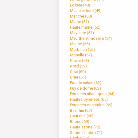
Lozere (
48
)
Maine et loire (
49
)
Manche (
50
)
Marne (
51
)
Haute marne (
52
)
Mayenne (
53
)
Meurthe et moselle (
54
)
Meuse (
55
)
Morbihan (
56
)
Moselle (
57
)
Nievre (
58
)
Nord (
59
)
Oise (
60
)
Orne (
61
)
Pas de calais (
62
)
Puy de dome (
63
)
Pyrenees atlantiques (
64
)
Hautes pyrenees (
65
)
Pyrenees orientales (
66
)
Bas rhin (
67
)
Haut rhin (
68
)
Rhone (
69
)
Haute saone (
70
)
Saone et loire (
71
)