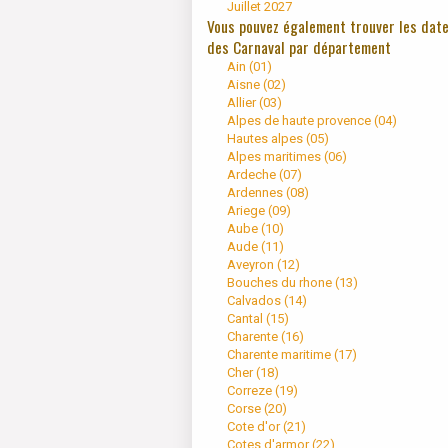
Juillet 2027
Vous pouvez également trouver les dat
des Carnaval par département
Ain (
01
)
Aisne (
02
)
Allier (
03
)
Alpes de haute provence (
04
)
Hautes alpes (
05
)
Alpes maritimes (
06
)
Ardeche (
07
)
Ardennes (
08
)
Ariege (
09
)
Aube (
10
)
Aude (
11
)
Aveyron (
12
)
Bouches du rhone (
13
)
Calvados (
14
)
Cantal (
15
)
Charente (
16
)
Charente maritime (
17
)
Cher (
18
)
Correze (
19
)
Corse (
20
)
Cote d'or (
21
)
Cotes d'armor (
22
)