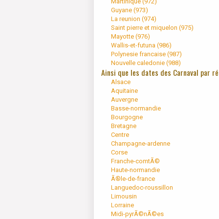
Martinique (
972
)
Guyane (
973
)
La reunion (
974
)
Saint pierre et miquelon (
975
)
Mayotte (
976
)
Wallis-et-futuna (
986
)
Polynesie francaise (
987
)
Nouvelle caledonie (
988
)
Ainsi que les dates des Carnaval par r
Alsace
Aquitaine
Auvergne
Basse-normandie
Bourgogne
Bretagne
Centre
Champagne-ardenne
Corse
Franche-comtÃ©
Haute-normandie
Ã®le-de-france
Languedoc-roussillon
Limousin
Lorraine
Midi-pyrÃ©nÃ©es