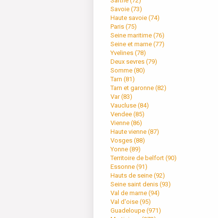
Sarthe (
72
)
Savoie (
73
)
Haute savoie (
74
)
Paris (
75
)
Seine maritime (
76
)
Seine et marne (
77
)
Yvelines (
78
)
Deux sevres (
79
)
Somme (
80
)
Tarn (
81
)
Tarn et garonne (
82
)
Var (
83
)
Vaucluse (
84
)
Vendee (
85
)
Vienne (
86
)
Haute vienne (
87
)
Vosges (
88
)
Yonne (
89
)
Territoire de belfort (
90
)
Essonne (
91
)
Hauts de seine (
92
)
Seine saint denis (
93
)
Val de marne (
94
)
Val d'oise (
95
)
Guadeloupe (
971
)