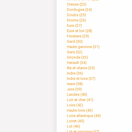
Creuse (
23
)
Dordogne (
24
)
Doubs (
25
)
Drome (
26
)
Eure (
27
)
Eure et loir (
28
)
Finistere (
29
)
Gard (
30
)
Haute garonne (
31
)
Gers (
32
)
Gironde (
33
)
Herault (
34
)
Ille et vilaine (
35
)
Indre (
36
)
Indre et loire (
37
)
Isere (
38
)
Jura (
39
)
Landes (
40
)
Loir et cher (
41
)
Loire (
42
)
Haute loire (
43
)
Loire atlantique (
44
)
Loiret (
45
)
Lot (
46
)
Lot et garonne (
47
)