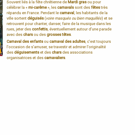
Souvent liés à la fête chrétienne de
Mardi gras
ou pour
célébrer la «
mi-carême
», les
carnavals
sont des
fêtes
très
répandu en France. Pendant le
carnaval
, les habitants de la
ville sortent
déguisés
(
voire masqués ou bien maquillés
) et se
retrouvent pour chanter, danser, faire de la musique dans les
rues, jeter des
confettis
, éventuellement autour d'une parade
avec des
chars
ou des
grosses têtes
.
Carnaval des enfants
ou
carnaval des adultes
, c'est toujours
l'occasion de s'amuser, se travestir et admirer l'originalité
des
déguisements
et des
chars
des associations
organisatrices et des
carnavaliers
.