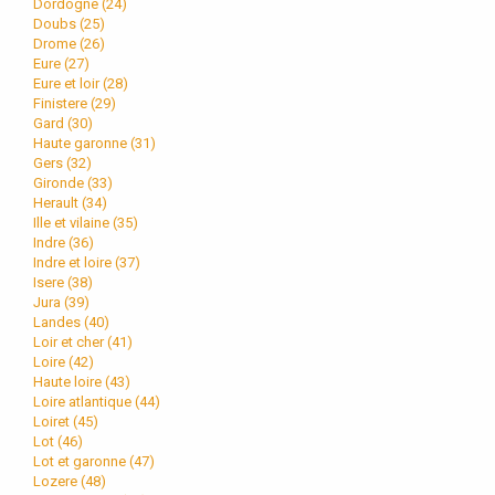
Dordogne (
24
)
Doubs (
25
)
Drome (
26
)
Eure (
27
)
Eure et loir (
28
)
Finistere (
29
)
Gard (
30
)
Haute garonne (
31
)
Gers (
32
)
Gironde (
33
)
Herault (
34
)
Ille et vilaine (
35
)
Indre (
36
)
Indre et loire (
37
)
Isere (
38
)
Jura (
39
)
Landes (
40
)
Loir et cher (
41
)
Loire (
42
)
Haute loire (
43
)
Loire atlantique (
44
)
Loiret (
45
)
Lot (
46
)
Lot et garonne (
47
)
Lozere (
48
)