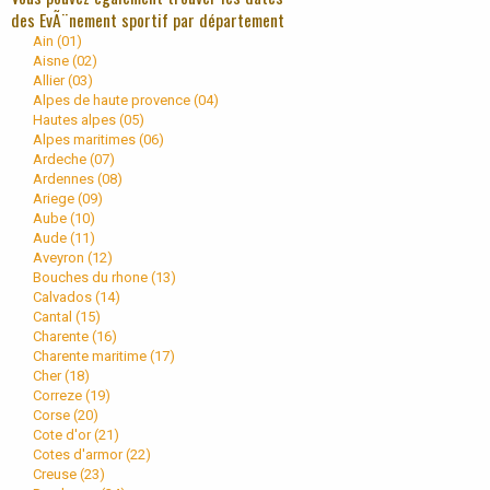
des EvÃ¨nement sportif par département
Ain (
01
)
Aisne (
02
)
Allier (
03
)
Alpes de haute provence (
04
)
Hautes alpes (
05
)
Alpes maritimes (
06
)
Ardeche (
07
)
Ardennes (
08
)
Ariege (
09
)
Aube (
10
)
Aude (
11
)
Aveyron (
12
)
Bouches du rhone (
13
)
Calvados (
14
)
Cantal (
15
)
Charente (
16
)
Charente maritime (
17
)
Cher (
18
)
Correze (
19
)
Corse (
20
)
Cote d'or (
21
)
Cotes d'armor (
22
)
Creuse (
23
)