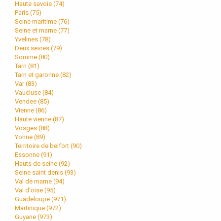
Haute savoie (
74
)
Paris (
75
)
Seine maritime (
76
)
Seine et marne (
77
)
Yvelines (
78
)
Deux sevres (
79
)
Somme (
80
)
Tarn (
81
)
Tarn et garonne (
82
)
Var (
83
)
Vaucluse (
84
)
Vendee (
85
)
Vienne (
86
)
Haute vienne (
87
)
Vosges (
88
)
Yonne (
89
)
Territoire de belfort (
90
)
Essonne (
91
)
Hauts de seine (
92
)
Seine saint denis (
93
)
Val de marne (
94
)
Val d'oise (
95
)
Guadeloupe (
971
)
Martinique (
972
)
Guyane (
973
)