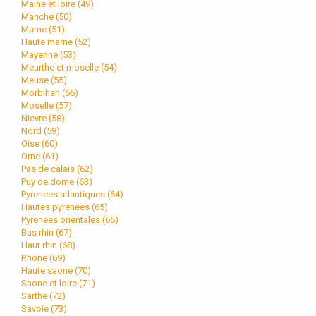
Maine et loire (
49
)
Manche (
50
)
Marne (
51
)
Haute marne (
52
)
Mayenne (
53
)
Meurthe et moselle (
54
)
Meuse (
55
)
Morbihan (
56
)
Moselle (
57
)
Nievre (
58
)
Nord (
59
)
Oise (
60
)
Orne (
61
)
Pas de calais (
62
)
Puy de dome (
63
)
Pyrenees atlantiques (
64
)
Hautes pyrenees (
65
)
Pyrenees orientales (
66
)
Bas rhin (
67
)
Haut rhin (
68
)
Rhone (
69
)
Haute saone (
70
)
Saone et loire (
71
)
Sarthe (
72
)
Savoie (
73
)