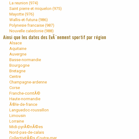
La reunion (
974
)
Saint pierre et miquelon (
975
)
Mayotte (
976
)
Wallis-et-futuna (
986
)
Polynesie francaise (
987
)
Nouvelle caledonie (
988
)
Ainsi que les dates des EvÃ¨nement sportif par région
Alsace
Aquitaine
Auvergne
Basse-normandie
Bourgogne
Bretagne
Centre
Champagne-ardenne
Corse
Franche-comtÃ©
Haute-normandie
Ã®le-de-france
Languedoc-roussillon
Limousin
Lorraine
Midi-pyrÃ©nÃ©es
Nord-pas-de-calais
CollectivitÃ©s d'outre-mer