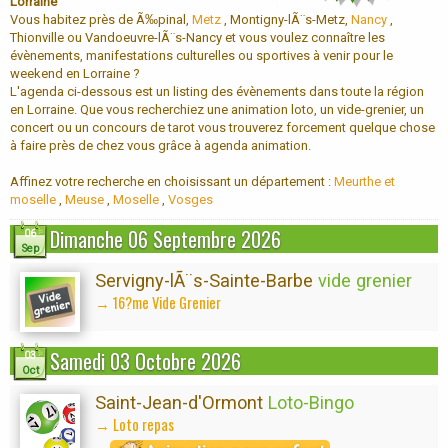
Lorraine
Vous habitez près de Ã‰pinal,
Metz
, Montigny-lÃ¨s-Metz,
Nancy
,
Thionville ou Vandoeuvre-lÃ¨s-Nancy et vous voulez connaître les
évènements, manifestations culturelles ou sportives à venir pour le
weekend en Lorraine ?
L'agenda ci-dessous est un listing des évènements dans toute la région
en Lorraine. Que vous recherchiez une animation loto, un vide-grenier, un
concert ou un concours de tarot vous trouverez forcement quelque chose
à faire près de chez vous grâce à agenda animation.
Affinez votre recherche en choisissant un département :
Meurthe et
moselle
,
Meuse
,
Moselle
,
Vosges
Dimanche 06 Septembre 2026
06
Sep
Servigny-lÃ¨s-Sainte-Barbe
vide grenier
→ 16?me Vide Grenier
Samedi 03 Octobre 2026
03
Oct
Saint-Jean-d'Ormont
Loto-Bingo
→ Loto repas