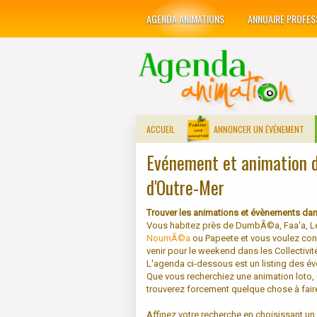
AGENDA ANIMATIONS
ANNUAIRE PROFES
ACCUEIL
ANNONCER UN ÉVÉNEMENT
Evénement et animation da
d'Outre-Mer
Trouver les animations et évènements dans
Vous habitez près de DumbÃ©a, Faa'a,
NoumÃ©a
ou Papeete et vous voulez conn
venir pour le weekend dans les Collectivit
L'agenda ci-dessous est un listing des év
Que vous recherchiez une animation loto, 
trouverez forcement quelque chose à fair
Affinez votre recherche en choisissant u