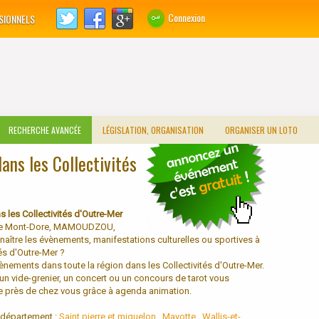
Connexion
SIONNELS
RECHERCHE AVANCÉE
LÉGISLATION, ORGANISATION
ORGANISER UN LOTO
ns les Collectivités
 les Collectivités d'Outre-Mer
 Le Mont-Dore, MAMOUDZOU,
aître les évènements, manifestations culturelles ou sportives à
és d'Outre-Mer ?
ènements dans toute la région dans les Collectivités d'Outre-Mer.
un vide-grenier, un concert ou un concours de tarot vous
e près de chez vous grâce à agenda animation.
n département :
Saint pierre et miquelon
,
Mayotte
,
Wallis-et-