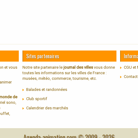
Sites partenaires
Inform
on et vous
Notre site partenaire le
journal des villes
vous donne
CGU et 
toutes les informations sur les villes de France :
Contact
musées, météo, commerce, tourisme, etc.
 animer
Balades et randonnées
u monde de
Club sportif
riel sono,
e
Calendrier des marchés
uffet,
Agenda-animation.com © 2009 -
2026