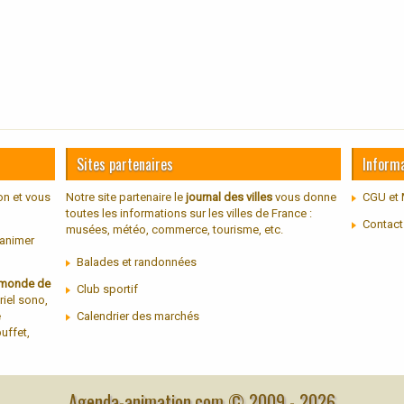
Sites partenaires
Inform
on et vous
Notre site partenaire le
journal des villes
vous donne
CGU et 
toutes les informations sur les villes de France :
Contact
musées, météo, commerce, tourisme, etc.
 animer
Balades et randonnées
u monde de
Club sportif
riel sono,
e
Calendrier des marchés
uffet,
Agenda-animation.com © 2009 -
2026