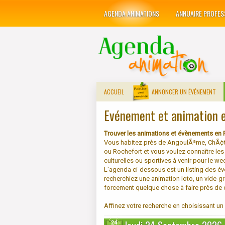
AGENDA ANIMATIONS
ANNUAIRE PROFES
ACCUEIL
ANNONCER UN ÉVÉNEMENT
Evénement et animation 
Trouver les animations et évènements en 
Vous habitez près de AngoulÃªme, ChÃ¢tell
ou Rochefort et vous voulez connaître le
culturelles ou sportives à venir pour le 
L'agenda ci-dessous est un listing des é
recherchiez une animation loto, un vide-g
forcement quelque chose à faire près de
Affinez votre recherche en choisissant u
24