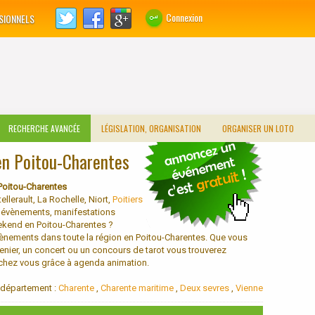
Connexion
SIONNELS
RECHERCHE AVANCÉE
LÉGISLATION, ORGANISATION
ORGANISER UN LOTO
en Poitou-Charentes
Poitou-Charentes
erault, La Rochelle, Niort,
Poitiers
s évènements, manifestations
weekend en Poitou-Charentes ?
vènements dans toute la région en Poitou-Charentes. Que vous
renier, un concert ou un concours de tarot vous trouverez
 chez vous grâce à agenda animation.
n département :
Charente
,
Charente maritime
,
Deux sevres
,
Vienne