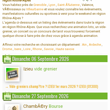
région Rhône-Alpes
Vous habitez près de
Grenoble
,
Lyon
,
Saint-Ã‰tienne
, Valence,
VÃ©nissieux ou
Villeurbanne
et vous voulez connaître les évènements,
manifestations culturelles ou sportives à venir pour le weekend en région
Rhône-Alpes ?
L'agenda ci-dessous est un listing des évènements dans toute la région
en région Rhône-Alpes. Que vous recherchiez une animation loto, un vide-
grenier, un concert ou un concours de tarot vous trouverez forcement
quelque chose à faire près de chez vous grâce à agenda animation.
Affinez votre recherche en choisissant un département :
Ain
,
Ardeche
,
Drome
,
Isere
,
Loire
,
Rhone
,
Savoie
,
Haute savoie
Dimanche 06 Septembre 2026
06
Sep
Izieu
vide grenier
→ Vide-greniers champ?tre ? IZIEU 1er mars 2026 ? IZIEU (01300)
Dimanche 27 Septembre 2026
27
Sep
ChambÃ©ry
Bourse