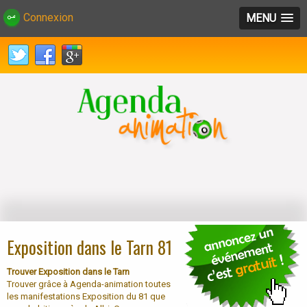
Connexion
MENU
Exposition dans le Tarn 81
Trouver Exposition dans le Tarn
Trouver grâce à Agenda-animation toutes
les manifestations Exposition du 81 que