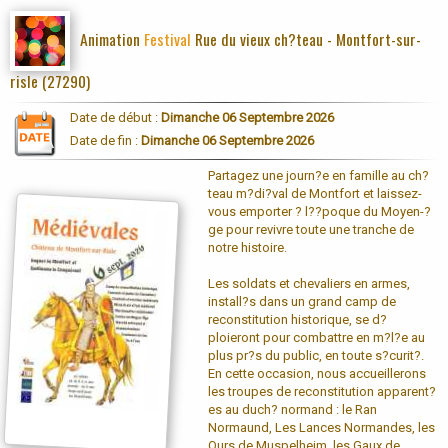
Animation
Festival
Rue du vieux ch?teau - Montfort-sur-
risle (27290)
Date de début :
Dimanche 06 Septembre 2026
Date de fin :
Dimanche 06 Septembre 2026
Partagez une journ?e en famille au ch?
teau m?di?val de Montfort et laissez-
vous emporter ? l??poque du Moyen-?
ge pour revivre toute une tranche de
notre histoire.
Les soldats et chevaliers en armes,
install?s dans un grand camp de
reconstitution historique, se d?
ploieront pour combattre en m?l?e au
plus pr?s du public, en toute s?curit?.
En cette occasion, nous accueillerons
les troupes de reconstitution apparent?
es au duch? normand : le Ran
Normaund, Les Lances Normandes, les
Ours de Muspelheim, les Gaux de