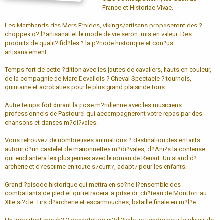
France et Historiae Vivae.
Les Marchands des Mers Froides, vikings/artisans proposeront des ?
choppes o? l?artisanat et le mode de vie seront mis en valeur. Des
produits de qualit? fid?les ? la p?riode historique et con?us
artisanalement.
Temps fort de cette ?dition avec les joutes de cavaliers, hauts en couleur,
de la compagnie de Marc Devallois ? Cheval Spectacle ? tournois,
quintaine et acrobaties pour le plus grand plaisir de tous
Autre temps fort durant la pose m?ridienne avec les musiciens
professionnels de Pastourel qui accompagneront votre repas par des
chansons et danses m?di?vales.
Vous retrouvez de nombreuses animations ? destination des enfants
autour d?un castelet de marionnettes m?di?vales, d?Ani?s la conteuse
qui enchantera les plus jeunes avec le roman de Renart. Un stand d?
archerie et d?escrime en toute s?curit?, adapt? pour les enfants.
Grand ?pisode historique qui mettra en sc?ne l?ensemble des
combattants de pied et qui retracera la prise du ch?teau de Montfort au
XIIe si?cle. Tirs d?archerie et escarmouches, bataille finale en m?l?e.
Un important march? ? connotation m?di?vale se tiendra pour le plaisir de