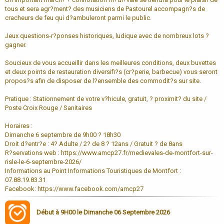
tous et sera agr?ment? des musiciens de Pastourel accompagn?s de
cracheurs de feu qui d?ambuleront parmi le public.
Jeux questions-r?ponses historiques, ludique avec de nombreux lots ?
gagner.
Soucieux de vous accueillir dans les meilleures conditions, deux buvettes
et deux points de restauration diversifi?s (cr?perie, barbecue) vous seront
propos?s afin de disposer de l?ensemble des commodit?s sur site.
Pratique : Stationnement de votre v?hicule, gratuit, ? proximit? du site /
Poste Croix Rouge / Sanitaires
Horaires :
Dimanche 6 septembre de 9h00 ? 18h30
Droit d?entr?e : 4? Adulte / 2? de 8 ? 12ans / Gratuit ? de 8ans
R?servations web : https://www.amcp27.fr/medievales-de-montfort-sur-
risle-le-6-septembre-2026/
Informations au Point Informations Touristiques de Montfort :
07.88.19.83.31
Facebook: https://www.facebook.com/amcp27
Début à 9H00 le Dimanche 06 Septembre 2026