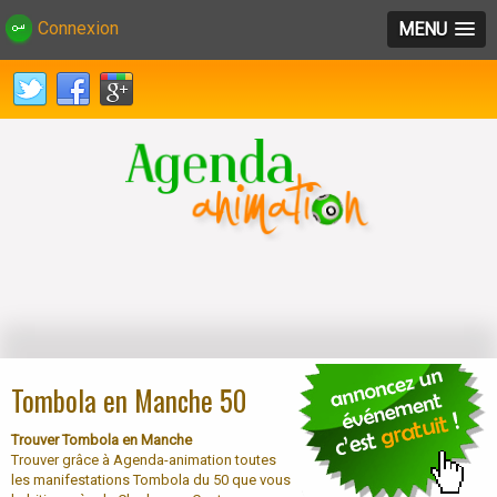
Connexion
MENU
Tombola en Manche 50
Trouver Tombola en Manche
Trouver grâce à Agenda-animation toutes
les manifestations Tombola du 50 que vous