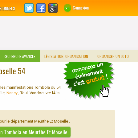
Connexion
SIONNELS
RECHERCHE AVANCÉE
LÉGISLATION, ORGANISATION
ORGANISER UN LOTO
oselle 54
 les manifestations Tombola du 54
lle,
Nancy
, Toul, Vandoeuvre-lÃ¨s-
our le département Meurthe Et Moselle .
 un Tombola en Meurthe Et Moselle