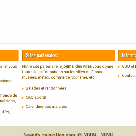
Sites partenaires
Inform
on et vous
Notre site partenaire le
journal des villes
vous donne
CGU et 
toutes les informations sur les villes de France :
Contact
musées, météo, commerce, tourisme, etc.
 animer
Balades et randonnées
u monde de
Club sportif
riel sono,
e
Calendrier des marchés
uffet,
Agenda-animation.com © 2009 -
2026