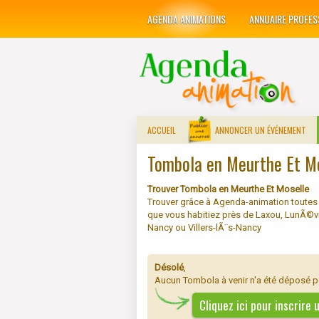
AGENDA ANIMATIONS
ANNUAIRE PROFES
ACCUEIL
ANNONCER UN ÉVÉNEMENT
Tombola en Meurthe Et M
Trouver Tombola en Meurthe Et Moselle
Trouver grâce à Agenda-animation toutes
que vous habitiez près de Laxou, LunÃ©vi
Nancy ou Villers-lÃ¨s-Nancy
Désolé
,
Aucun Tombola à venir n'a été déposé p
Cliquez ici pour inscrire