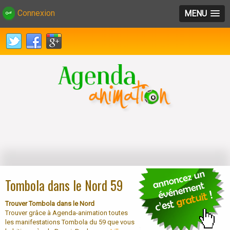
Connexion
MENU
Tombola dans le Nord 59
Trouver Tombola dans le Nord
Trouver grâce à Agenda-animation toutes
les manifestations Tombola du 59 que vous