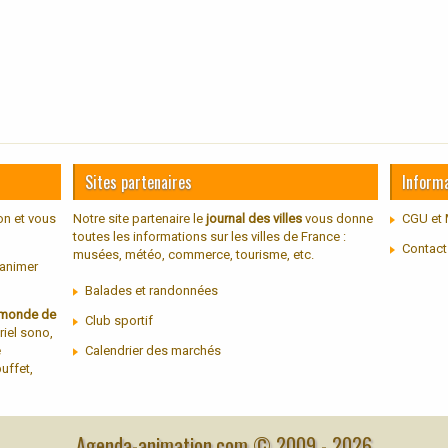
Sites partenaires
Inform
on et vous
Notre site partenaire le
journal des villes
vous donne
CGU et 
toutes les informations sur les villes de France :
Contact
musées, météo, commerce, tourisme, etc.
 animer
Balades et randonnées
u monde de
Club sportif
riel sono,
e
Calendrier des marchés
uffet,
Agenda-animation.com © 2009 -
2026