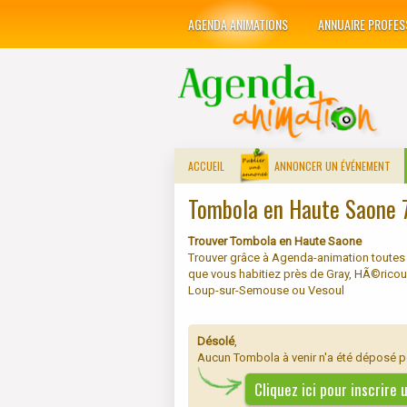
AGENDA ANIMATIONS
ANNUAIRE PROFES
ACCUEIL
ANNONCER UN ÉVÉNEMENT
Tombola en Haute Saone 
Trouver Tombola en Haute Saone
Trouver grâce à Agenda-animation toutes
que vous habitiez près de Gray, HÃ©ricourt
Loup-sur-Semouse ou Vesoul
Désolé
,
Aucun Tombola à venir n'a été déposé p
Cliquez ici pour inscrir