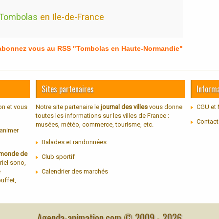
Tombolas
en Ile-de-France
 abonnez vous au RSS "Tombolas en Haute-Normandie"
Sites partenaires
Inform
on et vous
Notre site partenaire le
journal des villes
vous donne
CGU et 
toutes les informations sur les villes de France :
Contact
musées, météo, commerce, tourisme, etc.
 animer
Balades et randonnées
u monde de
Club sportif
riel sono,
e
Calendrier des marchés
uffet,
Agenda-animation.com © 2009 -
2026