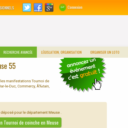
Connexion
SIONNELS
RECHERCHE AVANCÉE
LÉGISLATION, ORGANISATION
ORGANISER UN LOTO
use 55
les manifestations Tournoi de
Bar-le-Duc, Commercy, Ã‰tain,
té déposé pour le département Meuse .
 un Tournoi de coinche en Meuse