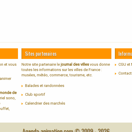
Sites partenaires
Inform
on et vous
Notre site partenaire le
journal des villes
vous donne
CGU et 
toutes les informations sur les villes de France :
Contact
musées, météo, commerce, tourisme, etc.
 animer
Balades et randonnées
u monde de
Club sportif
riel sono,
e
Calendrier des marchés
uffet,
Agenda-animation.com © 2009 -
2026