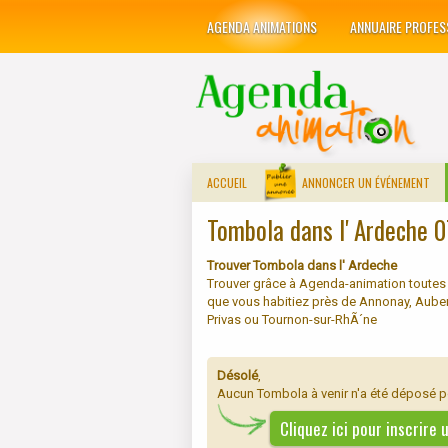
AGENDA ANIMATIONS
ANNUAIRE PROFES
ACCUEIL
ANNONCER UN ÉVÉNEMENT
Tombola dans l' Ardeche 0
Trouver Tombola dans l' Ardeche
Trouver grâce à Agenda-animation toutes
que vous habitiez près de Annonay, Auben
Privas ou Tournon-sur-RhÃ´ne
Désolé
,
Aucun Tombola à venir n'a été déposé p
Cliquez ici pour inscrire