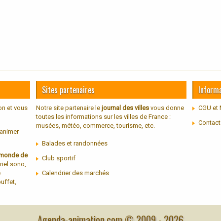
Sites partenaires
Inform
on et vous
Notre site partenaire le
journal des villes
vous donne
CGU et 
toutes les informations sur les villes de France :
Contact
musées, météo, commerce, tourisme, etc.
 animer
Balades et randonnées
u monde de
Club sportif
riel sono,
e
Calendrier des marchés
uffet,
Agenda-animation.com © 2009 -
2026