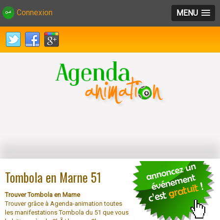
Connexion
MENU
Tombola en Marne 51
Trouver Tombola en Marne
Trouver grâce à Agenda-animation toutes
les manifestations Tombola du 51 que vous